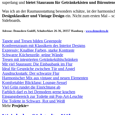
superlang und
bietet Stauraum für Getränkekisten und Büroutens
Was ich an der Raumausstattung besonders schätze, ist der harmonis
Designklassiker und Vintage Design
ein. Nicht zum ersten Mal – s
Sideboards.
Adresse: Demodern GmbH, Schulterblatt 26-36, 20357 Hamburg -
www.demodern.de
Tapete und Tresen bilden Gegenpole
Konferenzraum mit Klassikern des Interior Designs
Expressiv: Knallige Farben, starke Kontraste
Schwarze Küchenzeile, grüne Wände
Tresen mit integrierten Getränkekühlschränken
Mit viel Stauraum: Die Einbaubank im Flur
Ideal für Gespräche zwischen Tür und Angel
Ausdrucksstark: Der schwarze Flur
Harmonischer Mix aus vintage und neuen Elementen
Komfortabler Blickfang: Lounge-Sessel
Viel Grün rundet die Einrichtung ab
Farblich darf es bei Demodern gerne krachen
Eingangsbereich zur Toilette mit Pop-Art-Leuchte
Die Toilette in Schwarz, Rot und Weiß
Mehr
Projekte+