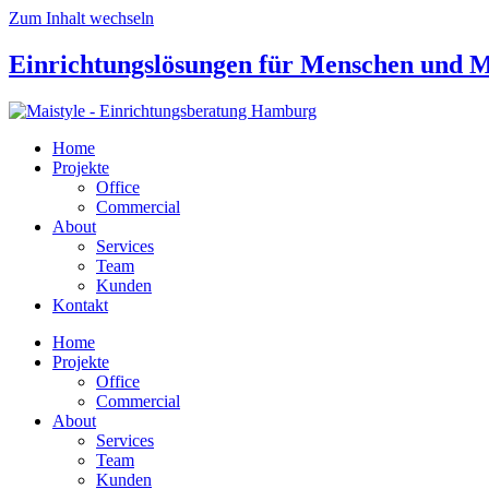
Zum Inhalt wechseln
Einrichtungslösungen
für Menschen und 
Home
Projekte
Office
Commercial
About
Services
Team
Kunden
Kontakt
Home
Projekte
Office
Commercial
About
Services
Team
Kunden